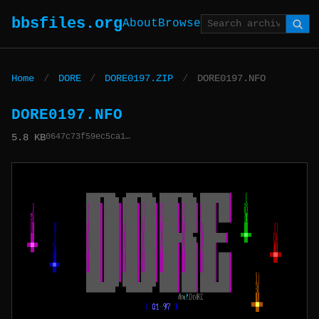
bbsfiles.org
About
Browse
Home
/
DORE
/
DORE0197.ZIP
/
DORE0197.NFO
DORE0197.NFO
0647c73f59ec5ca1…
5.8 KB