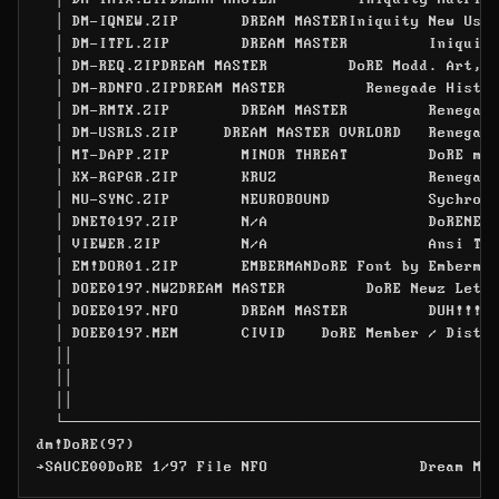
  │ DM-IQNEW.ZIP       DREAM MASTERIniquity New User
  │ DM-ITFL.ZIP        DREAM MASTER         Iniquity
  │ DM-REQ.ZIPDREAM MASTER         DoRE Modd. Art, C
  │ DM-RDNFO.ZIPDREAM MASTER         Renegade Histor
  │ DM-RMTX.ZIP        DREAM MASTER         Renegade
  │ DM-USRLS.ZIP     DREAM MASTER OVRLORD   Renegade
  │ MT-DAPP.ZIP        MINOR THREAT         DoRE mem
  │ KX-RGPGR.ZIP       KRUZ                 Renegade
  │ NU-SYNC.ZIP        NEUROBOUND           Sychrone
  │ DNET0197.ZIP       N/A                  DoRENET 
  │ VIEWER.ZIP         N/A                  Ansi Tex
  │ EM!DOR01.ZIP       EMBERMANDoRE Font by Emberman
  │ DOEE0197.NWZDREAM MASTER         DoRE Newz Lette
  │ DOEE0197.NFO       DREAM MASTER         DUH!!!!!
  │ DOEE0197.MEM       CIVID    DoRE Member / Distro
  ││

  ││

  ││

  └─────────────────────────────────────────────────
dm!DoRE(97)

SAUCE00DoRE 1/97 File NFO                 Dream Ma