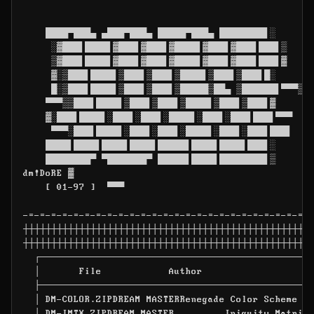
    ████▀███▄ ▄███▀███▄ █████▀███▄ ████████▌░

     ░▓███▌████▌▓███▌▓███▌▓████▌▓███▌▓███▌███▌▒

     ▒▓███▌████▌▓███▌▓███▌▓████▌▓███▌▓███▌███▌▓

     ▓░▒███▌████▌▒███▌▒███▌▒████▌▒███▌▒███▌█░

     █░▒███▌████▌▒███▌▒███▌▒█████▒██▄ ▒██████▌▀▀▀▒

    ▀▀▀▒▒███▌████▌▒███▌▒███▌▒████▌▒███▌▒███▌▓

    ▓░███▌████▌░███▌░███▌░████▌░███▌░███▌███▌▀▀▀

     ▀▀▀░███▌████▌░███▌░███▌░████▌░███▌░███▌███▌

    ████▌████▌████▌████▌█████▌████▌████▌███▌░

    ████████▀ ▀███████▀ █████▌████▌████████▌▒

dm!DoRE ▓

    [ 01-97 ]  ▀▀▀

-=-=-=-=-=-=-=-=-=-=-=-=-=-=-=-=-=-=-=-=-=-=-=-=-=-=
┼┼┼┼┼┼┼┼┼┼┼┼┼┼┼┼┼┼┼┼┼┼┼┼┼┼┼┼┼┼┼┼┼┼┼┼┼┼┼┼┼┼┼┼┼┼┼┼┼┼┼┼
┼┼┼┼┼┼┼┼┼┼┼┼┼┼┼┼┼┼┼┼┼┼┼┼┼┼┼┼┼┼┼┼┼┼┼┼┼┼┼┼┼┼┼┼┼┼┼┼┼┼┼┼
  ┌─────────────────────────────────────────────────
  │       File            Author                    
  ├─────────────────────────────────────────────────
  │ DM-COLOR.ZIPDREAM MASTERRenegade Color Scheme DA
  │ DM-IMTX.ZIPDREAM MASTER         Iniquity Matrix 